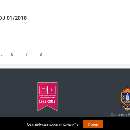
ОЈ 01/2018
…
6
7
8
Општина Р
© Задржана права на садржај.
Овај веб-сајт користи колачиће.
У реду