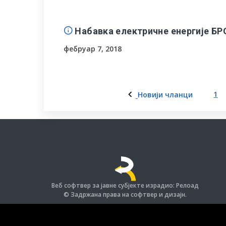
Набавка електричне енергије БР
фебруар 7, 2018
1
Новији чланци
Пагинација
чланака
Веб софтвер за јавне субјекте израдио: Релоад
© Задржана права на софтвер и дизајн.