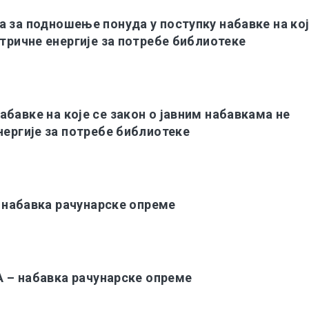
а за подношење понуда у поступку набавке на кој
тричне енергије за потребе библиотеке
бавке на које се закон о јавним набавкама не
нергије за потребе библиотеке
абавка рачунарске опреме
 набавка рачунарске опреме