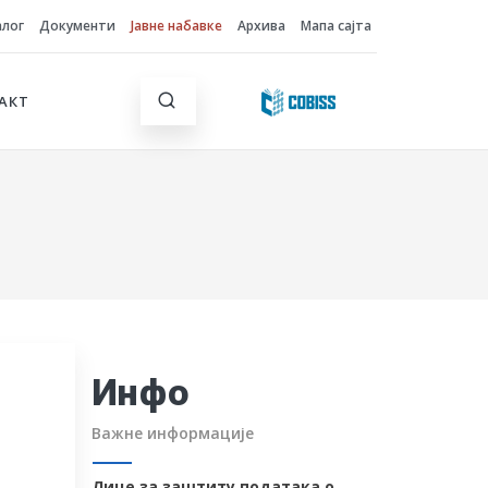
алог
Документи
Јавне набавке
Архива
Мапа сајта
АКТ
Инфо
Важне информације
Лице за заштиту података о