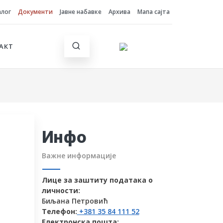
алог
Документи
Јавне набавке
Архива
Мапа сајта
АКТ
Инфо
Важне информације
Лице за заштиту података о
личности:
Биљана Петровић
Телефон:
+381 35 84 111 52
Електронска пошта: