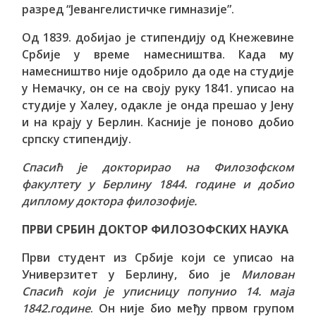
разред “Јевангелистичке гимназије”.
Од 1839. добијао је стипендију од Кнежевине
Србије у време намесништва. Када му
намесништво није одобрило да оде на студије
у Немачку, он се на своју руку 1841. уписао на
студије у Халеу, одакле је онда прешао у Јену
и на крају у Берлин. Касније је поново добио
српску стипендију.
Спасић је докторирао на Филозофском
факултету у Берлину 1844. године и добио
диплому доктора филозофије.
ПРВИ СРБИН ДОКТОР ФИЛОЗОФСКИХ НАУКА
Први студент из Србије који се уписао на
Универзитет у Берлину, био је
Милован
Спасић који је уписницу попунио 14. маја
1842.године
. Он није био међу првом групом