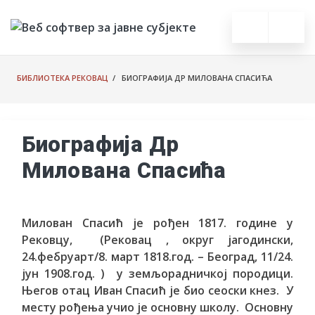
БИБЛИОТЕКА РЕКОВАЦ
/ БИОГРАФИЈА ДР МИЛОВАНА СПАСИЋА
Биографија Др
Милована Спасића
Милован Спасић је рођен 1817. године у
Рековцу, (Рековац , округ јагодински,
24.фебруарт/8. март 1818.год. – Београд, 11/24.
јун 1908.год. ) у земљорадничкој породици.
Његов отац Иван Спасић је био сеоски кнез. У
месту рођења учио је основну школу. Основну