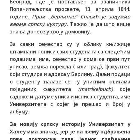
Београд, где је постављен за званичника
Попечитељства просвете, 13. априла 1844.
године.
Први „берлинац“ Спасић је задужио
веома српску културу.
Тежио је да што више
знања донесе у своју домовину.
За сваки семестар су у облику књижице
штампани пописи свих студената са следећим
подацима: име, семестар у коме се први пут
уписао, земља порекла ( или град), факултет
који студира и адреса у Берлину. Даљи подаци
о студенту налазе се у уписним књигама
појединих факултета
(matrikelbuch)
које
садрже и датуме уписа и исписа студента, име
Универзитета с којег је прешао и број у
албуму.
За новију српску историју Универзитет у
Халеу има значај, јер је на њему одбрањена
прва докторска теза једног грађанина