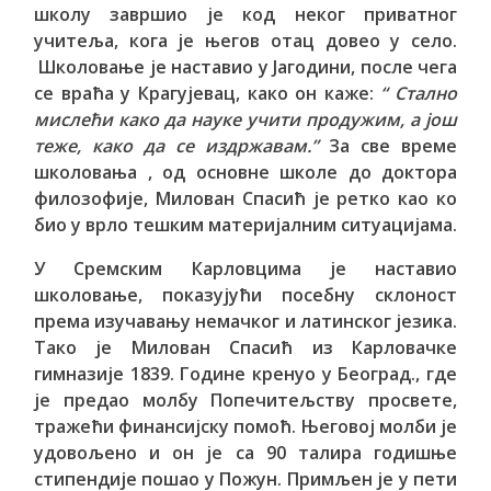
школу завршио је код неког приватног
учитеља, кога је његов отац довео у село.
Школовање је наставио у Јагодини, после чега
се враћа у Крагујевац, како он каже:
“ Стално
мислећи како да науке учити продужим, а још
теже, како да се издржавам.”
За све време
школовања , од основне школе до доктора
филозофије, Милован Спасић је ретко као ко
био у врло тешким материјалним ситуацијама.
У Сремским Карловцима је наставио
школовање, показујући посебну склоност
према изучавању немачког и латинског језика.
Тако је Милован Спасић из Карловачке
гимназије 1839. Године кренуо у Београд., где
је предао молбу Попечитељству просвете,
тражећи финансијску помоћ. Његовој молби је
удовољено и он је са 90 талира годишње
стипендије пошао у Пожун. Примљен је у пети