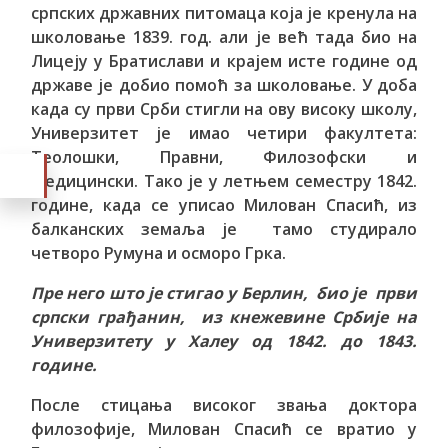
српских државних питомаца која је кренула на
школовање 1839. год. али је већ тада био на
Лицеју у Братислави и крајем исте године од
државе је добио помоћ за школовање. У доба
када су први Срби стигли на ову високу школу,
Универзитет је имао четири факултета:
Теолошки, Правни, Филозофски и
Медицински. Тако је у летњем семестру 1842.
године, када се уписао Милован Спасић, из
балканских земаља је тамо студирало
четворо Румуна и осморо Грка.
Пре него што је стигао у Берлин, био је први
српски грађанин, из кнежевине Србије на
Универзитету у Халеу од 1842. до 1843.
године.
После стицања високог звања доктора
филозофије, Милован Спасић се вратио у