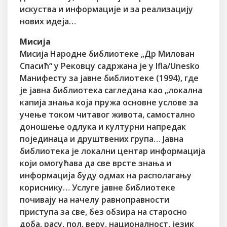
искуства и информације и за реализацију
нових идеја…
Мисија
Мисија Народне библиотеке „Др Милован
Спасић“ у Рековцу садржана је у Ifla/Unesko
Манифесту за јавне библиотеке (1994), где
је јавна библиотека сагледана као „локална
капија знања која пружа основне услове за
учење током читавог живота, самостално
доношење одлука и културни напредак
појединаца и друштвених група… Јавна
библиотека је локални центар информација
који омогућава да све врсте знања и
информација буду одмах на располагању
кориснику… Услуге јавне библиотеке
почивају на начелу равноправности
приступа за све, без обзира на старосно
доба, расу, пол, веру, националност, језик